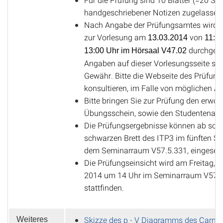
handgeschriebener Notizen zugelassen
Nach Angabe der Prüfungsamtes wird d
zur Vorlesung am
von
13.03.2014
11:00
durchgefü
13:00 Uhr im Hörsaal V47.02
Angaben auf dieser Vorlesungsseite si
Gewähr. Bitte die Webseite des Prüfun
konsultieren, im Falle von möglichen Ä
Bitte bringen Sie zur Prüfung den erwo
Übungsschein, sowie den Studentenaus
Die Prüfungsergebnisse können ab sof
schwarzen Brett des ITP3 im fünften St
dem Seminarraum V57.5.331, eingeseh
Die Prüfungseinsicht wird am Freitag, de
2014 um 14 Uhr im Seminarraum V57.5
stattfinden.
Skizze des p - V Diagramms des Carno
Weiteres