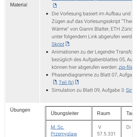
l
Materia
Die Vorlesung basiert im Aufbau und in
Zügen auf das Vorlesungsskript "Theori
Wärme" von Gianni Blatter, ETH Zürich
unter folgendem Link abgerufen werden
Skript
.
Animationen zu der Legendre Transfor
bezüglich des Aufgabenblattes 05, Aufg
können hier abgerufen werden:
zip-file
.
Phasendiagramme zu Blatt 07, Aufgabe
,
Teil (b)
Simulation zu Blatt 09, Aufgabe 3:
Simul
Übungen
Übungsleiter
Raum
Tag
M. Sc.
V
Di
Przemyslaw
57.5.331