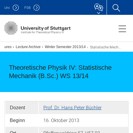
Uni
F
08
Institute for Theoretical Physics III
Statistische Mechanik [B.Sc.]
ectures
Lecture Archive
Winter Semester 2013/14
Theoretische Physik IV: Statistische
Mechanik (B.Sc.) WS 13/14
Prof. Dr. Hans Peter Büchler
Dozent
16. Oktober 2013
Beginn
Pfaffenwaldring 57, V57.02