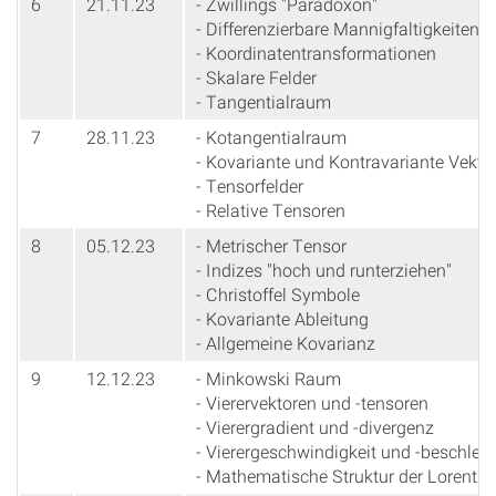
6
21.11.23
- Zwillings "Paradoxon"
- Differenzierbare Mannigfaltigkeiten
- Koordinatentransformationen
- Skalare Felder
- Tangentialraum
7
28.11.23
- Kotangentialraum
- Kovariante und Kontravariante Vektor
- Tensorfelder
- Relative Tensoren
8
05.12.23
- Metrischer Tensor
- Indizes "hoch und runterziehen"
- Christoffel Symbole
- Kovariante Ableitung
- Allgemeine Kovarianz
9
12.12.23
- Minkowski Raum
- Vierervektoren und -tensoren
- Vierergradient und -divergenz
- Vierergeschwindigkeit und -beschle
- Mathematische Struktur der Lorentz