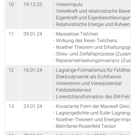
10
19.12.23
- Viererimpuls
- Viererkraft und relativistische Bewe
- Eigenkraft und Eigenbeschleunigung
- Relativistische Energie und Ruheener
11
09.01.24
- Masselose Teilchen
- Wirkung des freien Teilchens
- Noether Theorem und Erhaltungsgrö
- Streu- und Zerfallsprozesse (Zusa
- Reparametrisierungsinvarianz (Zu
12
16.01.24
- Lagrange-Formalismus für Feldtheor
- Elektrodynamik als Eichtheorie
- Viererstrom und Viererpotential
- Feldstärketensor
- Lorentztransformation des EM-Felde
13
23.01.24
- Kovariante Form der Maxwell Gleich
- Lagrangedichte und Euler-Lagrange 
- Noether-Theorem und Energie-Impul
- Belinfante-Rosenfeld Tensor