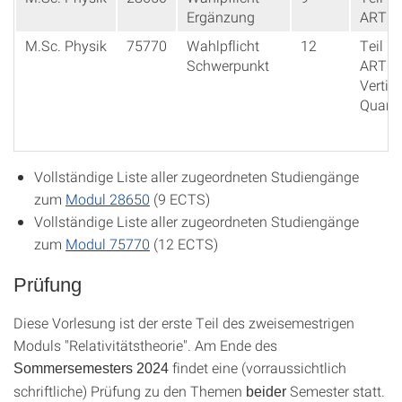
Ergänzung
ART
M.Sc. Physik
75770
Wahlpflicht
12
Teil 1:
Schwerpunkt
ART +
Vertie
Quante
Vollständige Liste aller zugeordneten Studiengänge
zum
Modul 28650
(9 ECTS)
Vollständige Liste aller zugeordneten Studiengänge
zum
Modul 75770
(12 ECTS)
Prüfung
Diese Vorlesung ist der erste Teil des zweisemestrigen
Moduls "Relativitätstheorie". Am Ende des
findet eine (vorraussichtlich
Sommersemesters 2024
schriftliche) Prüfung zu den Themen
Semester statt.
beider