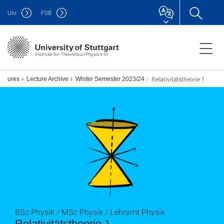
Uni
F
08
Institute for Theoretical Physics III
Relativitätstheorie 1
ectures
Lecture Archive
Winter Semester 2023/24
BSc Physik / MSc Physik / Lehramt Physik
Relativitätstheorie 1