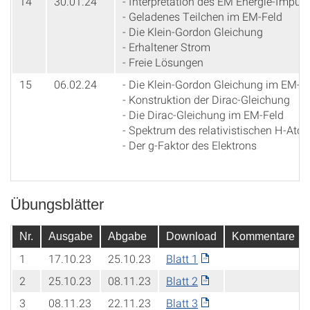
14
30.01.24
- Interpretation des EM Energie-Impul
- Geladenes Teilchen im EM-Feld
- Die Klein-Gordon Gleichung
- Erhaltener Strom
- Freie Lösungen
15
06.02.24
- Die Klein-Gordon Gleichung im EM-F
- Konstruktion der Dirac-Gleichung
- Die Dirac-Gleichung im EM-Feld
- Spektrum des relativistischen H-Ato
- Der g-Faktor des Elektrons
Übungsblätter
Nr.
Ausgabe
Abgabe
Download
Kommentare
1
17.10.23
25.10.23
Blatt 1
2
25.10.23
08.11.23
Blatt 2
3
08.11.23
22.11.23
Blatt 3