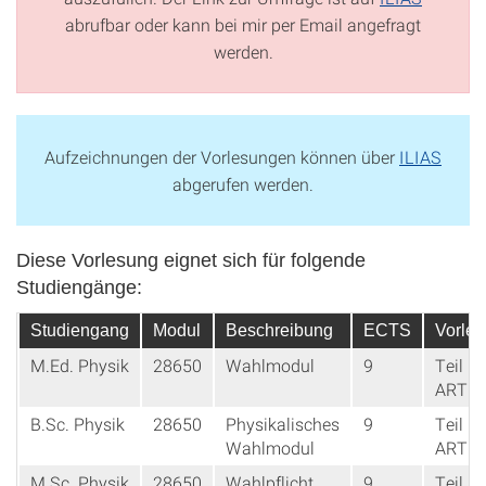
abrufbar oder kann bei mir per Email angefragt
werden.
Aufzeichnungen der Vorlesungen können über
ILIAS
abgerufen werden.
Diese Vorlesung eignet sich für folgende
Studiengänge:
Studiengang
Modul
Beschreibung
ECTS
Vorle
M.Ed. Physik
28650
Wahlmodul
9
Teil 1:
ART
B.Sc. Physik
28650
Physikalisches
9
Teil 1:
Wahlmodul
ART
M.Sc. Physik
28650
Wahlpflicht
9
Teil 1: